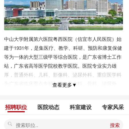
中山大学附属第六医院粤西医院（信宜市人民医院）始
建于1931年，是集医疗、教学、科研、预防和康复保健
等为一体的大型三级甲等综合医院，是广东省博士工作
站，广东省高等医学院校教学医院。医院专业实力雄
厚，普通外科、儿科、影像科、泌尿外科、重症医学科
为广东省临床重点专科，心血管内科、骨科、泌尿外
查看更多▼
科、神经内科、内分泌科、妇科、肿瘤科等7个学科为茂
名市临床重点专科。2023年2月，信宜市人民医院与中山
招聘职位
医院动态
科室建设
专家风采
大学附属第六医院建立紧密型医联体合作，加挂中山大
学附属第六医院粤西医院。 医院具备完善的人才培养体
搜索
系，高度重视人才引育工作。研究生入职后，将提供中