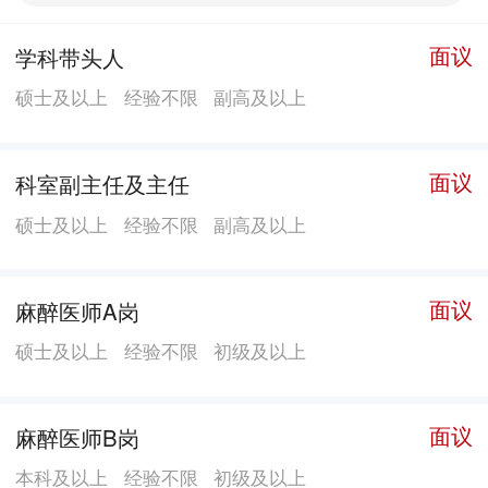
山大学附属第六医院“1对1导师”学习机会，并进行6-12
面议
学科带头人
个月的轮训进修，同时对在职攻读硕博学位的员工保留
硕士及以上
经验不限
副高及以上
待遇并予以全额学费资助。对引进的高层次人才，除提
供颇具竞争力的薪酬待遇外，符合相关条件者，可享受
住房补贴、人才补贴最高达200万元，并配备科研启动资
面议
科室副主任及主任
金10万元起，为各类人才解决后顾之忧。 医院2022、
硕士及以上
经验不限
副高及以上
2023年度全国三级公立医院绩效考核均为B 等级，2024
年信宜市县域住院率达到93.5％，位居全省第二，展现
了较强的区域医疗服务能力。医院将继续围绕建成信宜
面议
麻醉医师A岗
乃至茂名的急危重症区域救治中心、粤西桂东肿瘤防治
硕士及以上
经验不限
初级及以上
中心、国家级县域医共体（健康信宜）示范中心三大发
展目标，致力打造粤西桂东的区域特色医疗中心。
面议
麻醉医师B岗
本科及以上
经验不限
初级及以上