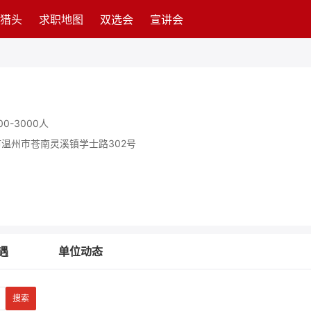
猎头
求职地图
双选会
宣讲会
00-3000人
温州市苍南灵溪镇学士路302号
遇
单位动态