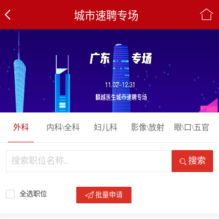
城市速聘专场
外科
内科\全科
妇儿科
影像\放射
眼\口\五官
搜索
全选职位
批量申请