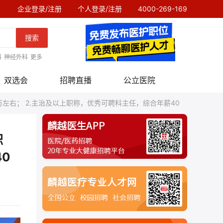
企业登录/注册
个人登录/注册
4000-269-169
搜索
科
神经外科
更多
双选会
招聘直播
公立医院
万左右； 2.主治及以上职称，优秀可聘科主任，综合年薪40
职
0