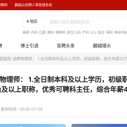
招聘网
麟越云招聘人事管理系统
地区
麻醉
内科
口腔
眼科
精神科
新生儿科
产科
ICU
急诊
骨科
神经内
聘
博士引进
急聘头条
麟越猎头
营医院 诚聘物理师： 1.全日制本科及以上学历，初级职称，综合年薪20
物理师： 1.全日制本科及以上学历，初级
主治及以上职称，优秀可聘科主任，综合年薪4
 : 2026-07-06