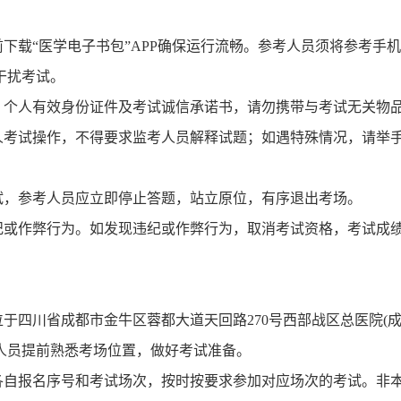
下载“医学电子书包”
APP
确保运行流畅。参考人员须将参考手
干扰考试。
、个人有效身份证件及考试诚信承诺书，请勿携带与考试无关物
人考试操作，不得要求监考人员解释试题；如遇特殊情况，请举
试，参考人员应立即停止答题，站立原位，有序退出考场。
纪或作弊行为。如发现违纪或作弊行为，取消考试资格，考试成
位于四川省成都市金牛区蓉都大道天回路
270
号西部战区总医院
(
人员提前熟悉考场位置，做好考试准备。
各自报名序号和考试场次，按时按要求参加对应场次的考试。非