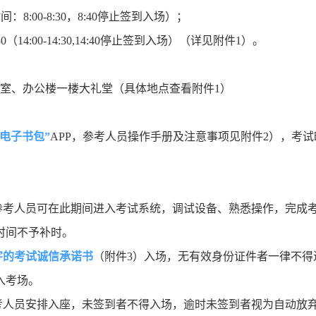
时间：
8:00-8:30
，
8:40
停止签到入场）；
30
（
14:00-14:30,14:40
停止签到入场）（详见附件
1
）。
议室、办公楼一楼大礼堂（具体地点查看附件
1
）
电子书包”
APP
，参考人员操作手册及注意事项见附件
2
），考试
参考人员可在此期间进入考试系统，调试设备、熟悉操作，完成
时间不予补时。
字的考试诚信承诺书
（附件
3
）入场，无有效身份证件者一律不得
入考场。
考人员安排入座，未签到者不得入场，逾时未签到者视为自动放