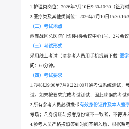
1.
护理类岗位：
2026
年
7
月
10
日
9:30-10:30
（签到
2.
医疗类及其他类岗位：
2026
年
7
月
10
日
15:30-16:
（二）考试地点
西部战区总医院门诊楼
4
楼会议中心
1
号、
2
号会
（三）考试形式
采用线上考试（请参考人员用手机提前下载“
医学
间：
60
分钟。
（四）考试要求
1.7
月
8
日
9:00
至
7
月
9
日
21:00
开通考试系统测试，
试。如未按要求完成考试测试，因此耽误的考试
2.
所有参考人员必须携带
有效身份证件及本人签
考场；凡身份证与报考身份证不一致者，不得进
4.
参考人员严格按照签到时间签到入场，根据监