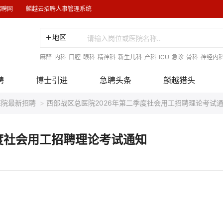
招聘网
麟越云招聘人事管理系统
地区
麻醉
内科
口腔
眼科
精神科
新生儿科
产科
ICU
急诊
骨科
神经内
聘
博士引进
急聘头条
麟越猎头
医院最新招聘
>
西部战区总医院2026年第二季度社会用工招聘理论考试
度社会用工招聘理论考试通知