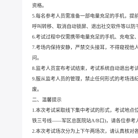
资格。
5.
每名参考人员需准备一部电量充足的手机，提前
呼叫转移、取消自动锁屏、退出社交软件等以防
6.
考试过程中仅需携带电量充足的手机、充电宝
7.
考场内保持安静，严禁交头接耳，不得窥视他
问。
8.
监考人员宣布考试结束，考试系统自动退出考
9.
服从监考人员的管理，禁止任何形式的考场违
废。
二、温馨提示
1.
本次考试采取线下集中考试的形式，考试地点
铁三号线——军区总医院站
A/B
口
)
，请各位参考
2.
本次考试场次分为上下午两场次，请认真核对