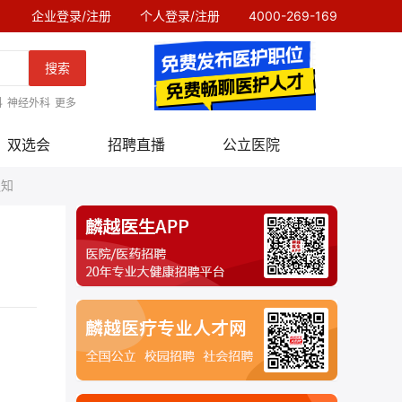
企业登录/注册
个人登录/注册
4000-269-169
搜索
科
神经外科
更多
双选会
招聘直播
公立医院
通知