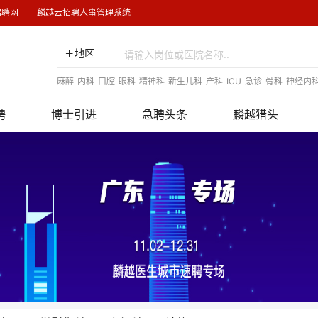
招聘网
麟越云招聘人事管理系统
地区
麻醉
内科
口腔
眼科
精神科
新生儿科
产科
ICU
急诊
骨科
神经内
聘
博士引进
急聘头条
麟越猎头