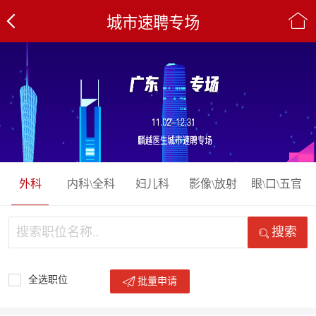
城市速聘专场
外科
内科\全科
妇儿科
影像\放射
眼\口\五官
搜索
全选职位
批量申请