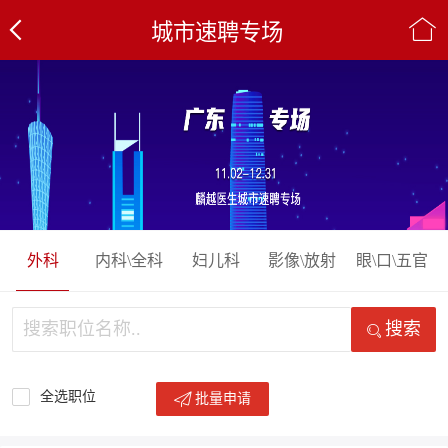
城市速聘专场
外科
内科\全科
妇儿科
影像\放射
眼\口\五官
搜索
全选职位
批量申请