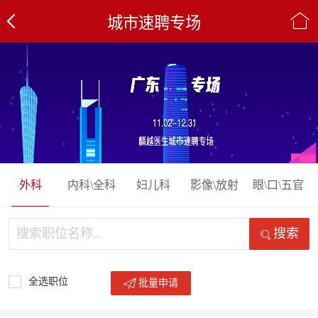
城市速聘专场
外科
内科\全科
妇儿科
影像\放射
眼\口\五官
搜索
全选职位
批量申请