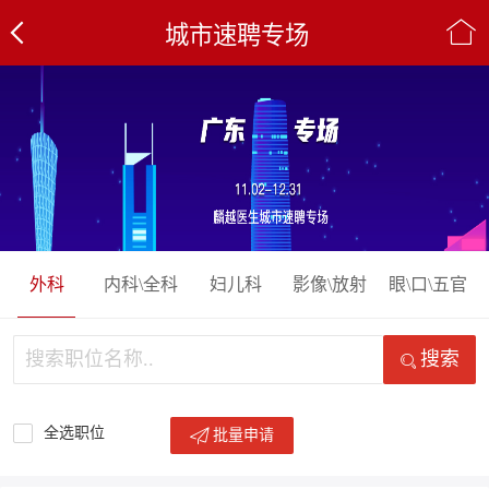
城市速聘专场
外科
内科\全科
妇儿科
影像\放射
眼\口\五官
搜索
全选职位
批量申请