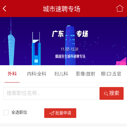
城市速聘专场
外科
内科\全科
妇儿科
影像\放射
眼\口\五官
搜索
全选职位
批量申请