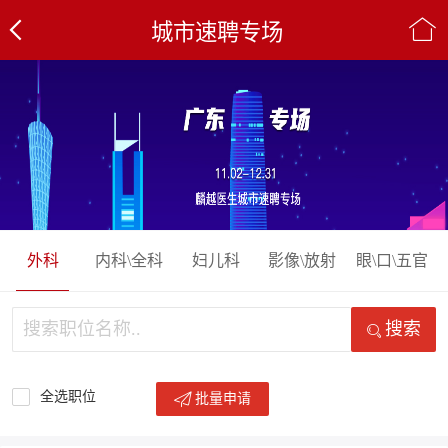
城市速聘专场
外科
内科\全科
妇儿科
影像\放射
眼\口\五官
搜索
全选职位
批量申请