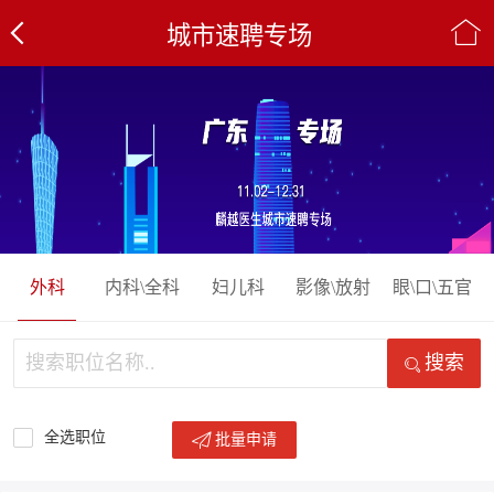
城市速聘专场
外科
内科\全科
妇儿科
影像\放射
眼\口\五官
搜索
全选职位
批量申请