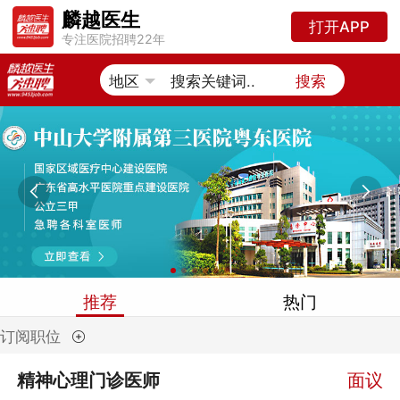
麟越医生
打开APP
专注医院招聘22年
搜索


推荐
热门
订阅职位
精神心理门诊医师
面议