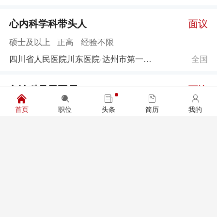
心内科学科带头人
面议
硕士及以上
正高
经验不限
四川省人民医院川东医院·达州市第一人民医院
全国
急诊科骨干医师
面议
硕士及以上
初级及以上
经验不限
首页
职位
头条
简历
我的
四川省人民医院川东医院·达州市第一人民医院
四川达州市
耳鼻咽喉科骨干医师
面议
硕士及以上
初级及以上
经验不限
四川省人民医院川东医院·达州市第一人民医院
四川达州市